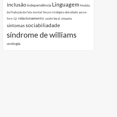
Linguagem
inclusão
independência
Medida
da Produção da Fala
mental
Neuro-Urológico
obesidade
passe-
relacionamento
livre
Q.I.
saúde bocal
simpatia
sociabiliadade
sintomas
síndrome de williams
urologia