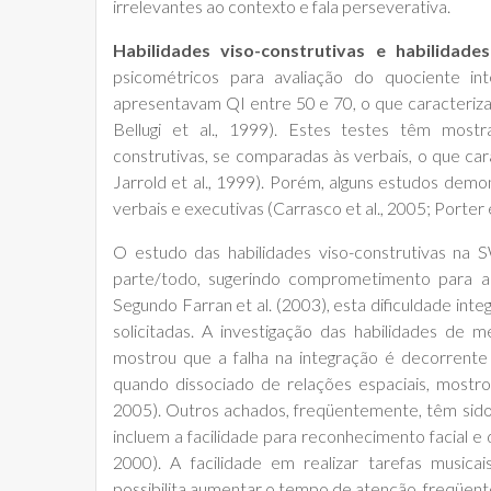
irrelevantes ao contexto e fala perseverativa.
Habilidades viso-construtivas e habilidade
psicométricos para avaliação do quociente i
apresentavam QI entre 50 e 70, o que caracteriza 
Bellugi et al., 1999). Estes testes têm mostr
construtivas, se comparadas às verbais, o que car
Jarrold et al., 1999). Porém, alguns estudos de
verbais e executivas (Carrasco et al., 2005; Porter 
O estudo das habilidades viso-construtivas na
parte/todo, sugerindo comprometimento para a i
Segundo Farran et al. (2003), esta dificuldade int
solicitadas. A investigação das habilidades de 
mostrou que a falha na integração é decorrent
quando dissociado de relações espaciais, mostro
2005). Outros achados, freqüentemente, têm sido d
incluem a facilidade para reconhecimento facial e 
2000). A facilidade em realizar tarefas music
possibilita aumentar o tempo de atenção, freqüentem