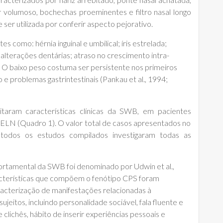
or volumoso, bochechas proeminentes e filtro nasal longo
ser utilizada por conferir aspecto pejorativo.
s como: hérnia inguinal e umbilical; íris estrelada;
 alterações dentárias; atraso no crescimento intra-
. O baixo peso costuma ser persistente nos primeiros
 e problemas gastrintestinais (Pankau et al., 1994;
itaram características clínicas da SWB, em pacientes
 ELN (Quadro 1). O valor total de casos apresentados no
todos os estudos compilados investigaram todas as
rtamental da SWB foi denominado por Udwin et al.,
acterísticas que compõem o fenótipo CPS foram
aracterização de manifestações relacionadas à
eitos, incluindo personalidade sociável, fala fluente e
e clichês, hábito de inserir experiências pessoais e