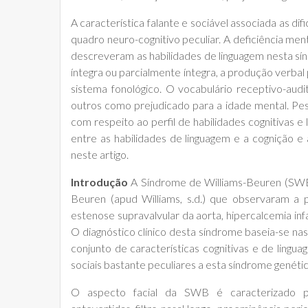
A característica falante e sociável associada as d
quadro neuro-cognitivo peculiar. A deficiência men
descreveram as habilidades de linguagem nesta sí
íntegra ou parcialmente íntegra, a produção verbal 
sistema fonológico. O vocabulário receptivo-au
outros como prejudicado para a idade mental. Pes
com respeito ao perfil de habilidades cognitivas e
entre as habilidades de linguagem e a cognição e
neste artigo.
Introdução
A Síndrome de Williams-Beuren (SWB) (W
Beuren (apud Williams, s.d.) que observaram a pr
estenose supravalvular da aorta, hipercalcemia inf
O diagnóstico clínico desta síndrome baseia-se nas 
conjunto de características cognitivas e de lin
sociais bastante peculiares a esta síndrome genétic
O aspecto facial da SWB é caracterizado pr