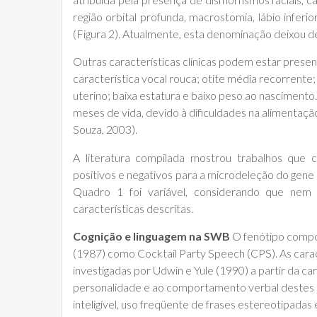
região orbital profunda, macrostomia, lábio inferi
(Figura 2). Atualmente, esta denominação deixou de 
Outras características clínicas podem estar presente
característica vocal rouca; otite média recorrente;
uterino; baixa estatura e baixo peso ao nascimento
meses de vida, devido à dificuldades na alimentação
Souza, 2003).
A literatura compilada mostrou trabalhos que c
positivos e negativos para a microdeleção do gene
Quadro 1 foi variável, considerando que nem 
características descritas.
Cognição e linguagem na SWB
O fenótipo compo
(1987) como Cocktail Party Speech (CPS). As car
investigadas por Udwin e Yule (1990) a partir da c
personalidade e ao comportamento verbal destes suj
inteligível, uso freqüente de frases estereotipadas 