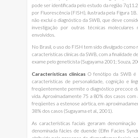
pode ser identificada pelo estudo da região 7q11.23
por Fluorescência (FISH), ilustrada pela Figura 1
não exclui o diagnóstico da SWB, que deve consider
investigação por outras técnicas moleculares 
envolvidos.
No Brasil, o uso do FISH tem sido divulgado como 
características clínicas da SWB, com a finalidade 
exame pelo geneticista (Sugayama 2001; Souza, 20
Características clínicas
O fenótipo da SWB é car
características de personalidade, cognição e lin
freqüentemente permite o diagnóstico precoce da
vida. Aproximadamente 75 a 80% dos casos com 
freqüentes a estenose aórtica, em aproximadame
38% dos casos (Sugayama et al., 2001).
As características faciais geraram denominação
denominada fácies de duende (Elfin Facies Synd
atribuída pela presença de dismorfismos faciais, c