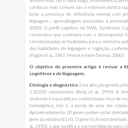
antevertidas, filtro nasal longo, proeminência per
cardíacas mais comuns são a estenose aórtica sup
inclui a presença de deficiência mental com pre
linguagem / aprendizagem associadas à personalid
2000). O perfil cognitivo da SWB, Syndrome Cogn
construtivo que contrasta com o desempenho fav
correlacionadas às facilidades para a memória aud
das habilidades de linguagem e cognição, conferi
(Pagon et al., 1987; Mervis e Klein-Tasman, 2000).
O objetivo do presente artigo é revisar a l
cognitivos e de linguagem.
Etiologia e diagnóstico
Esta afecção genética f
1:20.000 nascimentos (Borg et al., 1995). A ter
síndrome é esporádica e confere baixo risco de rec
hemizigótica, isto é, a perda de uma das cópias
Aproximadamente 20 genes podem estar deletados 
gene da elastina (ELN). O gene ELN está deleta
al., 1993), o que justifica a sua investigação pa