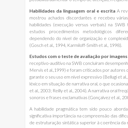
Habilidades da linguagem oral e escrita
A rev
mostrou achados discordantes e recebeu várias 
habilidades (execução versus verbais) na SWB 
estudos procedimentos metodológicos difer
dependendo do nível de organização e complexida
(Gosch et al., 1994, Karmiloff-Smith et al., 1998).
Estudos com o teste de avaliação por imagens
receptivo-auditivo na SWB concluíram desempenho
Mervis et al.,1999) e foram criticados por autores
garante o seu uso em nível expressivo (Bellugi et a
léxico em situação de narrativa oral, o que ocasiona
et al., 2003; Reilly et al., 2004). A narrativa oral
sonoros e frases exclamativas (Gonçalvez et al., 20
A habilidade pragmática tem sido pouco abord
significativa importância na compreensão das dific
de estruturação sintática superior à coerência da 