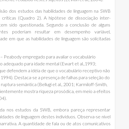
isão dos estudos das habilidades de linguagem na SWB
críticas (Quadro 2). A hipótese de dissociação inter-
tem sido questionada. Segundo a conclusão de alguns
entes poderiam resultar em desempenho variável,
de em que as habilidades de linguagem são solicitadas
– Peabody empregado para avaliar o vocabulário
 adequado para idade mental (Ewart et al.,1993;
 que defendem a idéia de que o vocabulário receptivo não
l., 1994). Destaca-se a presença de falhas para seleção do
 ruptura semântica (Bellugi et al., 2001; Karmiloff-Smith,
 freqüentemente mostra riqueza prosódica, em meio a efeitos
04).
ada nos estudos da SWB, embora pareça representar
uldades de linguagem destes indivíduos. Observa-se nível
narrativa. A quantidade de fala ou de atos comunicativos