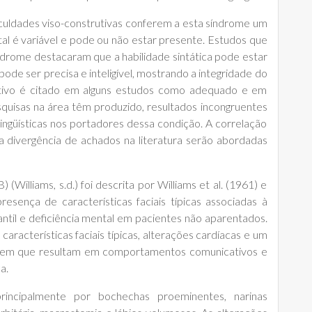
ificuldades viso-construtivas conferem a esta síndrome um
tal é variável e pode ou não estar presente. Estudos que
ndrome destacaram que a habilidade sintática pode estar
pode ser precisa e inteligível, mostrando a integridade do
ditivo é citado em alguns estudos como adequado e em
quisas na área têm produzido, resultados incongruentes
 lingüísticas nos portadores dessa condição. A correlação
 a divergência de achados na literatura serão abordadas
illiams, s.d.) foi descrita por Williams et al. (1961) e
esença de características faciais típicas associadas à
antil e deficiência mental em pacientes não aparentados.
características faciais típicas, alterações cardíacas e um
guagem que resultam em comportamentos comunicativos e
a.
incipalmente por bochechas proeminentes, narinas