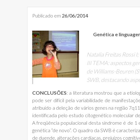
Publicado em
26/06/2014
Genética e linguage
Natalia Freitas Rossi I
III TEMA: aspectos gen
de Williams-Beuren (S
SWB, destacando aspec
CONCLUSÕES
: a literatura mostrou que a etio
pode ser difícil pela variabilidade de manifestaçõ
atribuído a deleção de vários genes na região 7q11.
identificada pelo estudo citogenético molecular d
A freqüência populacional desta síndrome é de 1
genética “de novo”. O quadro da SWB é caracteriza
de duende, alterações cardíacas, prejuízos cognit