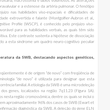
iorbitária, macrostomia e lábios volumosos. As alterações
ravalvular e a estenose da artéria pulmonar. O fenótipo
juízo nas habilidades viso-espaciais e dificuldades de
ade extrovertida e falante (Montgolfier-Aubron et al.,
itive Profile (WSCP), é conhecido pelo prejuízo viso-
orável para as habilidades verbais, as quais têm sido
itiva. Este contraste sustenta a hipótese de dissociação
ndo a esta síndrome um quadro neuro-cognitivo peculiar
iteratura da SWB, destacando aspectos genéticos,
reqüentemente é de origem “de novo” com freqüência de
minologia “de novo” é utilizada para designar que esta
orrência familial. A etiologia da SWB é uma microdeleção
 dos genes, localizados na região 7q11.23 (Figura 1A).
nesta região cromossômica, dentre os quais se inclui o
do em aproximadamente 96% dos casos de SWB (Ewart et
ra confirmação diagnóstica da SWB. A deleção do gene ELN