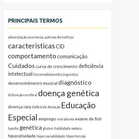
PRINCIPAIS TERMOS
alimentação
anestesia
autismo
Benefícios
caracteristicas
CID
comportamento
comunicação
Cuidados
deficiência
curva de crescimento
intelectual
Desenvolvimento Linguístico
diagnóstico
desenvolvimento musical
doença genética
disfunção cerebral
Educação
doença rara
Déficit de Atenção
Especial
emprego
exame de fish
estrabismo
genética
família
gluten
habilidade motora
hiperatividade
hipersociabilidade
Hipertensão