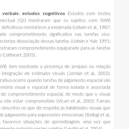
s verbais: estudos cognitivos
Estudos com testes
ntelectual (QI) mostraram que os sujeitos com SWB
deficiência mental leve a moderada (Udwin et al., 1987;
ado comprometimento significativo nas tarefas viso-
acteriza dissociação dessas tarefas (Udwin e Yule 1991;
monstraram comprometimento equiparado para as tarefas
e Coltheart, 2005).
 SWB tem mostrado a presença de prejuízo na relação
ntegração de estímulos visuais (Jordan et al., 2002).
egrativa ocorre quando tarefas de julgamento espacial são
memória visual e espacial de forma isolada e associada
e do comprometimento espacial, de modo que o visual,
u não estar comprometido (Vicari et al., 2003; Farran,
escritos no que diz respeito às habilidades visuais que
de julgamento para expressões emocionais (Bellugi et al.,
ais favorece situações de aprendizagem, uma vez que
ente reduzido nestes sujeitos (Levitin et al., 2004).