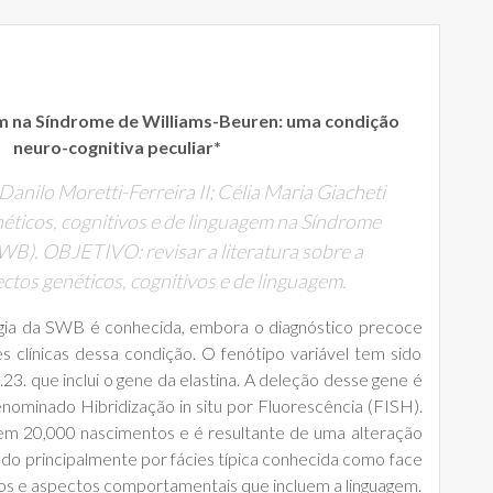
m na Síndrome de Williams-Beuren: uma condição
neuro-cognitiva peculiar*
; Danilo Moretti-Ferreira II; Célia Maria Giacheti
éticos, cognitivos e de linguagem na Síndrome
WB). OBJETIVO: revisar a literatura sobre a
tos genéticos, cognitivos e de linguagem.
logia da SWB é conhecida, embora o diagnóstico precoce
es clínicas dessa condição. O fenótipo variável tem sido
23. que inclui o gene da elastina. A deleção desse gene é
enominado Hibridização in situ por Fluorescência (FISH).
 em 20,000 nascimentos e é resultante de uma alteração
do principalmente por fácies típica conhecida como face
ivos e aspectos comportamentais que incluem a linguagem.