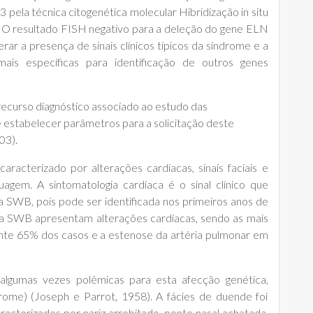
 pela técnica citogenética molecular Hibridização in situ
B. O resultado FISH negativo para a deleção do gene ELN
ar a presença de sinais clínicos típicos da síndrome e a
mais específicas para identificação de outros genes
recurso diagnóstico associado ao estudo das
de estabelecer parâmetros para a solicitação deste
03).
acterizado por alterações cardíacas, sinais faciais e
guagem. A sintomatologia cardíaca é o sinal clínico que
 SWB, pois pode ser identificada nos primeiros anos de
a SWB apresentam alterações cardíacas, sendo as mais
nte 65% dos casos e a estenose da artéria pulmonar em
 algumas vezes polêmicas para esta afecção genética,
rome) (Joseph e Parrot, 1958). A fácies de duende foi
aracterizados por nariz arrebitado, ponte nasal achatada,