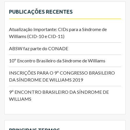
o
PUBLICAÇÕES RECENTES
p
o
r
Atualização Importante: CIDs para a Síndrome de
p
Williams (CID-10 e CID-11)
o
s
ABSW faz parte do CONADE
t
s
10º Encontro Brasileiro da Síndrome de Williams
INSCRIÇÕES PARA O 9º CONGRESSO BRASILEIRO
DA SÍNDROME DE WILLIAMS 2019
9º ENCONTRO BRASILEIRO DA SÍNDROME DE
WILLIAMS