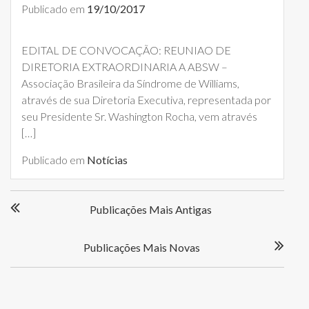
Publicado em
19/10/2017
EDITAL DE CONVOCAÇÃO: REUNIAO DE
DIRETORIA EXTRAORDINARIA A ABSW –
Associação Brasileira da Síndrome de Williams,
através de sua Diretoria Executiva, representada por
seu Presidente Sr. Washington Rocha, vem através
[…]
Publicado em
Notícias
N
Publicações Mais Antigas
a
v
e
Publicações Mais Novas
g
a
ç
ã