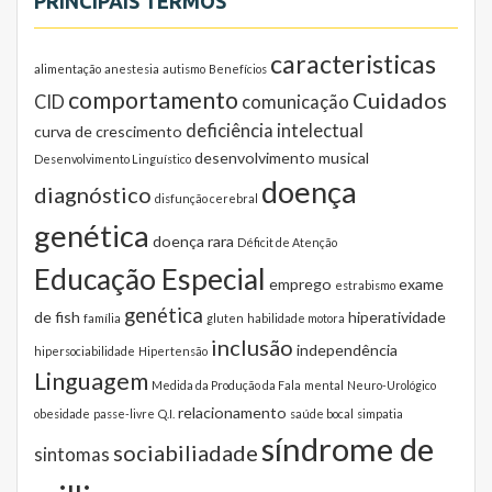
PRINCIPAIS TERMOS
caracteristicas
alimentação
anestesia
autismo
Benefícios
comportamento
Cuidados
CID
comunicação
deficiência intelectual
curva de crescimento
desenvolvimento musical
Desenvolvimento Linguístico
doença
diagnóstico
disfunção cerebral
genética
doença rara
Déficit de Atenção
Educação Especial
emprego
exame
estrabismo
genética
de fish
hiperatividade
família
gluten
habilidade motora
inclusão
independência
hipersociabilidade
Hipertensão
Linguagem
Medida da Produção da Fala
mental
Neuro-Urológico
relacionamento
obesidade
passe-livre
Q.I.
saúde bocal
simpatia
síndrome de
sociabiliadade
sintomas